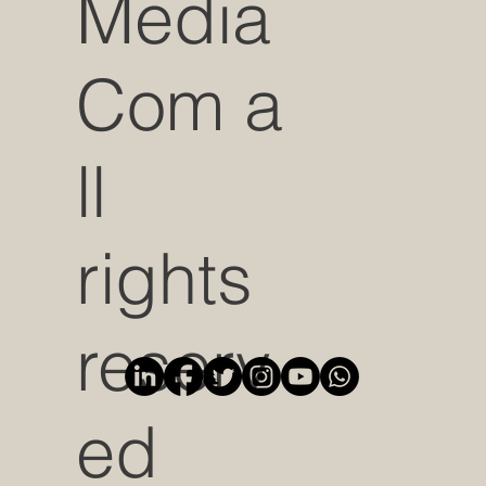
Media
Com a
ll
rights
reserv
ed