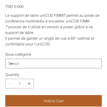
Price
TND 0.000
Le support de table uniCOS F/MM7 permet au poste de
conférence multimédia à encastrer
uniCOS F/MM
7
pouces de s’utilisé en version à poser, grâce à ce
support de table.
Il permet de garder un angle de vue à 60° optimal et
confortable pour l’uniCOS.
Sous-catégorie
Quantity
Add to Cart