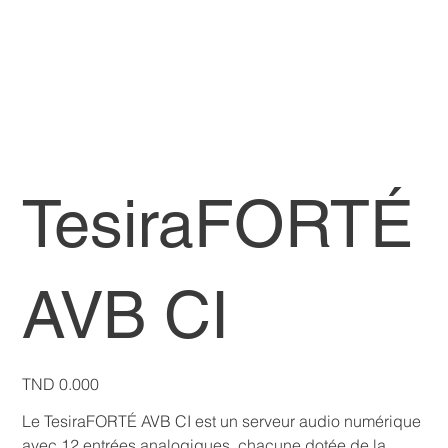
TesiraFORTÉ
AVB CI
Price
TND 0.000
Le TesiraFORTÉ AVB CI est un serveur audio numérique
avec 12 entrées analogiques, chacune dotée de la