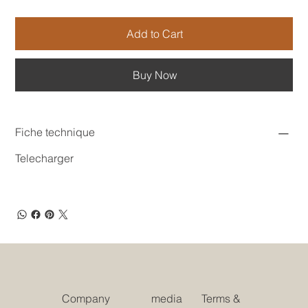
Add to Cart
Buy Now
Fiche technique
Telecharger
Company
media
Terms &