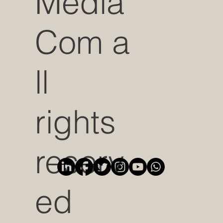
Media
Com a
ll
rights
reserv
ed