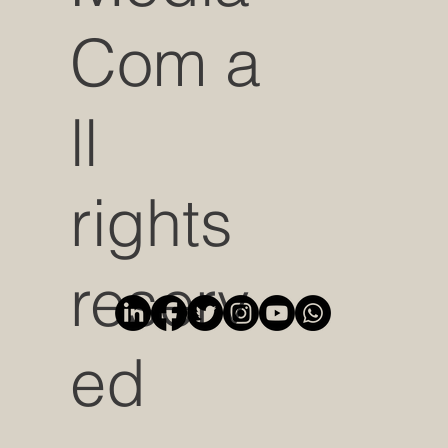
Com a
ll
rights
reserv
ed