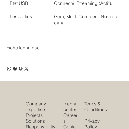
État USB
Connecté, Streaming (Actif).
Les sorties
Gain, Muet, Compteur, Nom du
canal.
Fiche technique
Company
media
Terms &
expertise
center
Conditions
Projects
Career
Solutions
s
Privacy
Responsibility
Conta
Policy