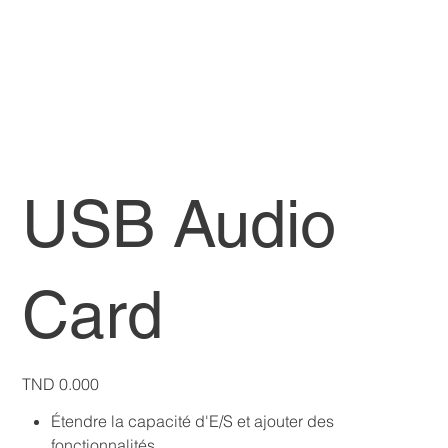
USB Audio
Card
Price
TND 0.000
Étendre la capacité d'E/S et ajouter des
fonctionnalités