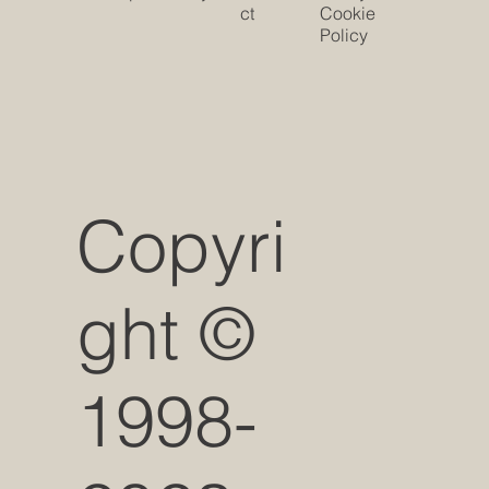
ct
Cookie
Policy
Copyri
ght ©
1998-