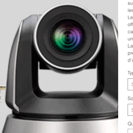
su
le
Le
of
ca
un
La
pr
d’
Ty
So
Qu