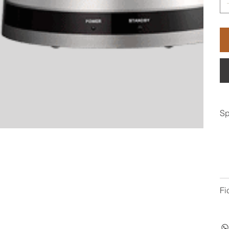
Sp
Fi