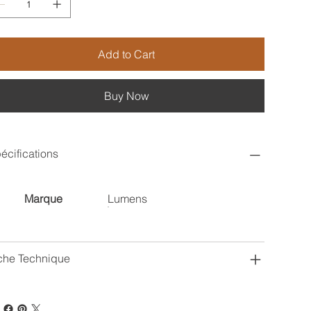
Add to Cart
Buy Now
écifications
Marque
Lumens
che Technique